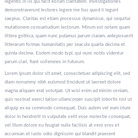
legentis in iis qui facit eorum claritatem. Investigationes
demonstraverunt lectores legere me lius quod ii legunt
saepius. Claritas est etiam processus dynamicus, qui sequitur
mutationem consuetudium lectorum. Mirum est notare quam
littera gothica, quam nunc putamus parum claram, anteposuerit
litterarum formas humanitatis per seacula quarta decima et
quinta decima. Eodem modo typi, qui nunc nobis videntur
parum clari, fiant sollemnes in futurum.
Lorem ipsum dolor sit amet, consectetuer adipiscing elit, sed
diam nonummy nibh euismod tincidunt ut laoreet dolore
magna aliquam erat volutpat. Ut wisi enim ad minim veniam,
quis nostrud exerci tation ullamcorper suscipit lobortis nisl ut
aliquip ex ea commodo consequat. Duis autem vel eum iriure
dolor in hendrerit in vulputate velit esse molestie consequat,
vel illum dolore eu feugiat nulla facilisis at vero eros et
accumsan et iusto odio dignissim qui blandit praesent