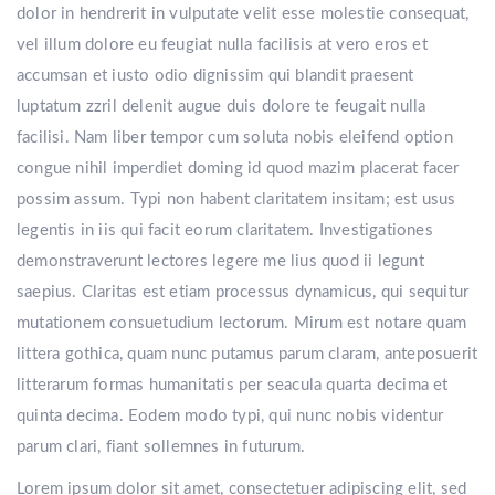
dolor in hendrerit in vulputate velit esse molestie consequat,
vel illum dolore eu feugiat nulla facilisis at vero eros et
accumsan et iusto odio dignissim qui blandit praesent
luptatum zzril delenit augue duis dolore te feugait nulla
facilisi. Nam liber tempor cum soluta nobis eleifend option
congue nihil imperdiet doming id quod mazim placerat facer
possim assum. Typi non habent claritatem insitam; est usus
legentis in iis qui facit eorum claritatem. Investigationes
demonstraverunt lectores legere me lius quod ii legunt
saepius. Claritas est etiam processus dynamicus, qui sequitur
mutationem consuetudium lectorum. Mirum est notare quam
littera gothica, quam nunc putamus parum claram, anteposuerit
litterarum formas humanitatis per seacula quarta decima et
quinta decima. Eodem modo typi, qui nunc nobis videntur
parum clari, fiant sollemnes in futurum.
Lorem ipsum dolor sit amet, consectetuer adipiscing elit, sed