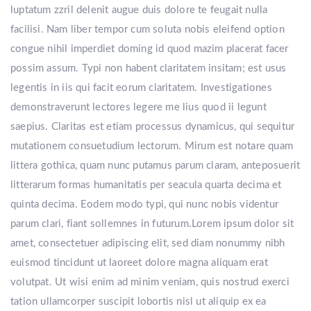
luptatum zzril delenit augue duis dolore te feugait nulla
facilisi. Nam liber tempor cum soluta nobis eleifend option
congue nihil imperdiet doming id quod mazim placerat facer
possim assum. Typi non habent claritatem insitam; est usus
legentis in iis qui facit eorum claritatem. Investigationes
demonstraverunt lectores legere me lius quod ii legunt
saepius. Claritas est etiam processus dynamicus, qui sequitur
mutationem consuetudium lectorum. Mirum est notare quam
littera gothica, quam nunc putamus parum claram, anteposuerit
litterarum formas humanitatis per seacula quarta decima et
quinta decima. Eodem modo typi, qui nunc nobis videntur
parum clari, fiant sollemnes in futurum.Lorem ipsum dolor sit
amet, consectetuer adipiscing elit, sed diam nonummy nibh
euismod tincidunt ut laoreet dolore magna aliquam erat
volutpat. Ut wisi enim ad minim veniam, quis nostrud exerci
tation ullamcorper suscipit lobortis nisl ut aliquip ex ea