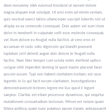
diam nonummy nibh euismod tincidunt ut laoreet dolore
magna aliquam erat volutpat. Ut wisi enim ad minim veniam,
quis nostrud exerci tation ullamcorper suscipit lobortis nisl ut
aliquip ex ea commodo consequat. Duis autem vel eum iriure
dolor in hendrerit in vulputate velit esse molestie consequat,
vel illum dolore eu feugiat nulla facilisis at vero eros et
accumsan et iusto odio dignissim qui blandit praesent
luptatum zzril delenit augue duis dolore te feugait nulla
facilisi. Nam liber tempor cum soluta nobis eleifend option
congue nihil imperdiet doming id quod mazim placerat facer
possim assum. Typi non habent claritatem insitam; est usus
legentis in iis qui facit eorum claritatem. Investigationes
demonstraverunt lectores legere me lius quod ii legunt
saepius. Claritas est etiam processus dynamicus, qui sequitur
mutationem consuetudium lectorum. Mirum est notare quam
littera gothica, quam nunc putamus parum claram, anteposuerit