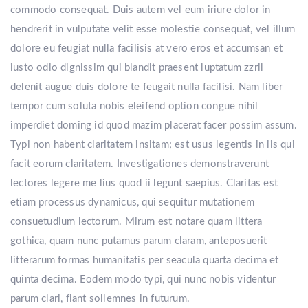
commodo consequat. Duis autem vel eum iriure dolor in
hendrerit in vulputate velit esse molestie consequat, vel illum
dolore eu feugiat nulla facilisis at vero eros et accumsan et
iusto odio dignissim qui blandit praesent luptatum zzril
delenit augue duis dolore te feugait nulla facilisi. Nam liber
tempor cum soluta nobis eleifend option congue nihil
imperdiet doming id quod mazim placerat facer possim assum.
Typi non habent claritatem insitam; est usus legentis in iis qui
facit eorum claritatem. Investigationes demonstraverunt
lectores legere me lius quod ii legunt saepius. Claritas est
etiam processus dynamicus, qui sequitur mutationem
consuetudium lectorum. Mirum est notare quam littera
gothica, quam nunc putamus parum claram, anteposuerit
litterarum formas humanitatis per seacula quarta decima et
quinta decima. Eodem modo typi, qui nunc nobis videntur
parum clari, fiant sollemnes in futurum.