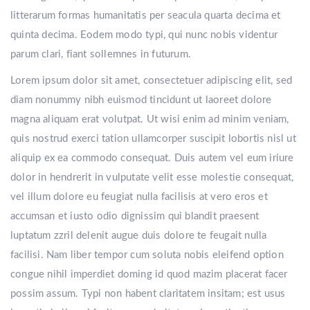
litterarum formas humanitatis per seacula quarta decima et
quinta decima. Eodem modo typi, qui nunc nobis videntur
parum clari, fiant sollemnes in futurum.
Lorem ipsum dolor sit amet, consectetuer adipiscing elit, sed
diam nonummy nibh euismod tincidunt ut laoreet dolore
magna aliquam erat volutpat. Ut wisi enim ad minim veniam,
quis nostrud exerci tation ullamcorper suscipit lobortis nisl ut
aliquip ex ea commodo consequat. Duis autem vel eum iriure
dolor in hendrerit in vulputate velit esse molestie consequat,
vel illum dolore eu feugiat nulla facilisis at vero eros et
accumsan et iusto odio dignissim qui blandit praesent
luptatum zzril delenit augue duis dolore te feugait nulla
facilisi. Nam liber tempor cum soluta nobis eleifend option
congue nihil imperdiet doming id quod mazim placerat facer
possim assum. Typi non habent claritatem insitam; est usus